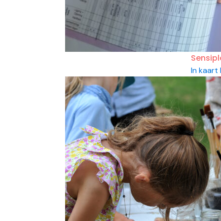
Sensipl
In kaart