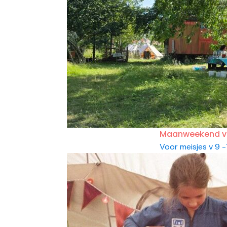
Maanweekend voo
Voor meisjes v 9 -1