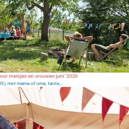
r meisjes en vrouwen juni '2026
3 j. met mama of oma, tante,...