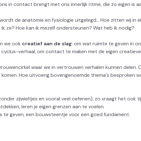
ns in contact brengt met ons innerlijk ritme, die zo eigen is a
rdt de anatomie en fysiologie uitgelegd... Hoe zitten wij in e
r ik ze? Hoe kan ik mezelf ondersteunen? Wat heb ik nodig?
an we ook
creatief aan de slag
: om wat ruimte te geven in on
cyclus-verhaal, om contact te maken met de eigen creatieve fl
uwencirkel waar we in vertrouwen verhalen kunnen delen. Ook
te komen. Hoe uitvoerig bovengenoemde thema's besproken wo
of zonder zijwieltjes en vooral veel oefenen), zo vraagt het ook 
tdekken, leren je eigen grenzen aan te voelen.
is te geven, een bouwsteentje voor een goed fundament.